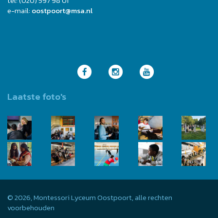
tel: (020) 597 98 01
e-mail:
oostpoort@msa.nl
Laatste foto's
© 2026, Montessori Lyceum Oostpoort, alle rechten
voorbehouden